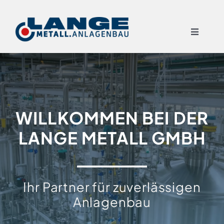
Skip
to
Toggle
content
Navigat
START
LEISTUNGEN
WILLKOMMEN BEI DER
LANGE METALL GMBH
TECHNIKEN
ÜBER UNS
Ihr Partner für zuverlässigen
Anlagenbau
REFERENZEN